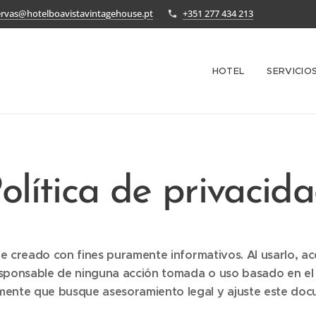
ervas@hotelboavistavintagehouse.pt
+351 277 434 213
HOTEL
SERVICIO
olítica de privacid
e creado con fines puramente informativos. Al usarlo, ac
ponsable de ninguna acción tomada o uso basado en el c
nte que busque asesoramiento legal y ajuste este docu