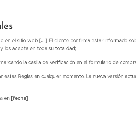
ales
co en el sitio web
[….]
El cliente confirma estar informado so
 los acepta en toda su totalidad;
marcando la casilla de verificación en el formulario de compr
ar estas Reglas en cualquier momento. La nueva versión actu
ia en
[fecha]