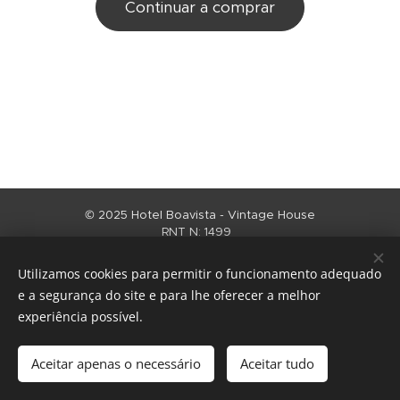
Continuar a comprar
© 2025 Hotel Boavista - Vintage House
RNT N: 1499
Politica de Privacidade e de dados pessoais
Utilizamos cookies para permitir o funcionamento adequado
www.livroreclamacoes.pt
e a segurança do site e para lhe oferecer a melhor
experiência possível.
Regulamento Alojamento
Cookies
Idiomas
Aceitar apenas o necessário
Aceitar tudo
Português
English
Español