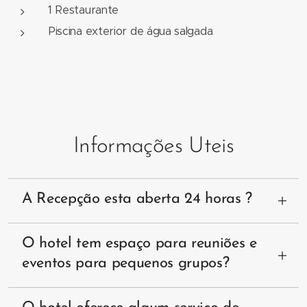
1 Restaurante
Piscina exterior de água salgada
Informações Uteis
A Recepção esta aberta 24 horas ?
Sim. A receção está aberta 24 horas por dia e é
O hotel tem espaço para reuniões e
servida por uma equipa multilingue. A nossa
eventos para pequenos grupos?
equipa está sempre pronta para tornar a sua
estadia no Hotel Boavista Vintage House
Sim. As nossas salas polivalentes foram
inesquecível. Pode entrar em contato com a