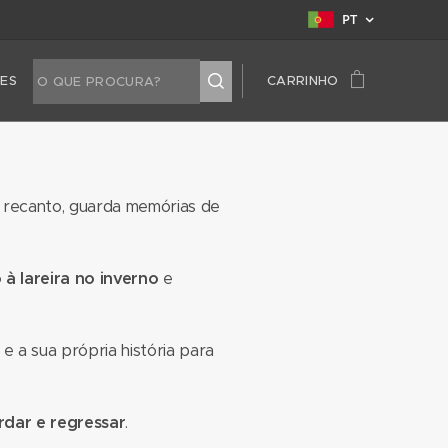
PT
TES
CARRINHO
a recanto, guarda memórias de
o à lareira no inverno
e
 a sua própria história para
ordar e regressar
.