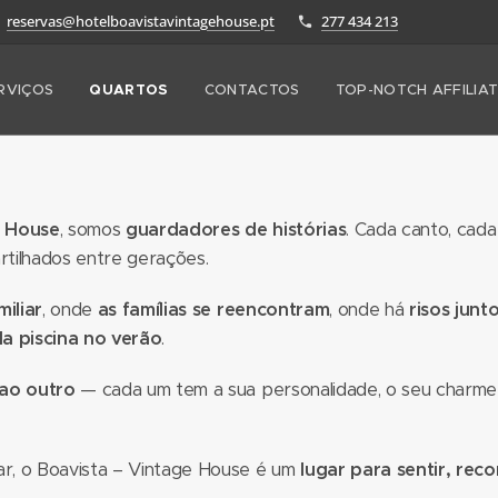
reservas@hotelboavistavintagehouse.pt
277 434 213
RVIÇOS
QUARTOS
CONTACTOS
TOP-NOTCH AFFILIA
e House
, somos
guardadores de histórias
. Cada canto, cad
tilhados entre gerações.
iliar
, onde
as famílias se reencontram
, onde há
risos junt
da piscina no verão
.
 ao outro
— cada um tem a sua personalidade, o seu charme e
car, o Boavista – Vintage House é um
lugar para sentir, rec