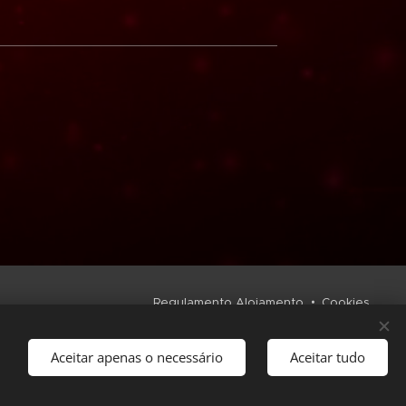
Regulamento Alojamento
Cookies
Idiomas
Português
English
Español
Aceitar apenas o necessário
Aceitar tudo