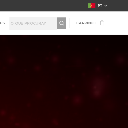
PT
TES
CARRINHO