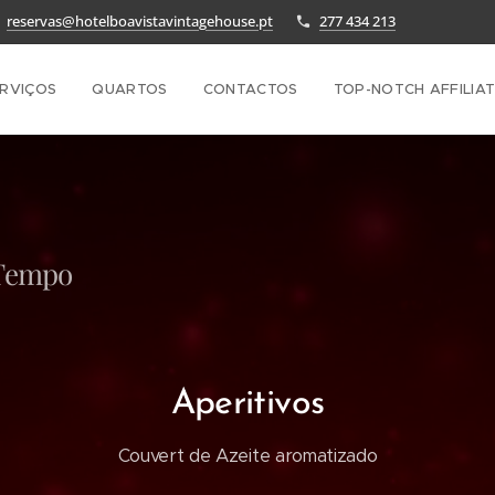
reservas@hotelboavistavintagehouse.pt
277 434 213
RVIÇOS
QUARTOS
CONTACTOS
TOP-NOTCH AFFILIA
Tempo
Aperitivos
Couvert de Azeite aromatizado