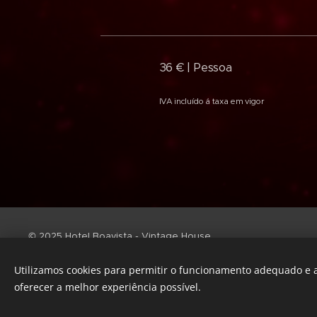
36 € | Pessoa
IVA incluído á taxa em vigor
© 2025 Hotel Boavista - Vintage House
RNT N: 1499
Utilizamos cookies para permitir o funcionamento adequado e a
Politica de Privacidade e de dados pessoais
oferecer a melhor experiência possível.
www.livroreclamacoes.pt