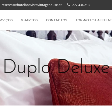
reservas@hotelboavistavintagehouse.pt
277 434 213
RVIÇOS
QUARTOS
CONTACTOS
TOP-NOTCH AFFILIA
Duplo Deluxe