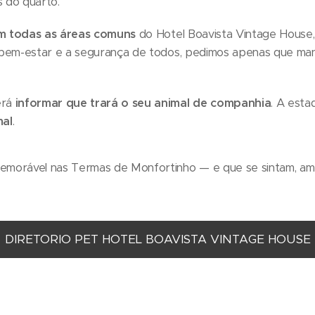
 do quarto.
m todas as áreas comuns
do Hotel Boavista Vintage House
o bem-estar e a segurança de todos, pedimos apenas que man
erá
informar que trará o seu animal de companhia
. A esta
mal
.
emorável nas Termas de Monfortinho — e que se sintam, am
DIRETORIO PET HOTEL BOAVISTA VINTAGE HOUSE