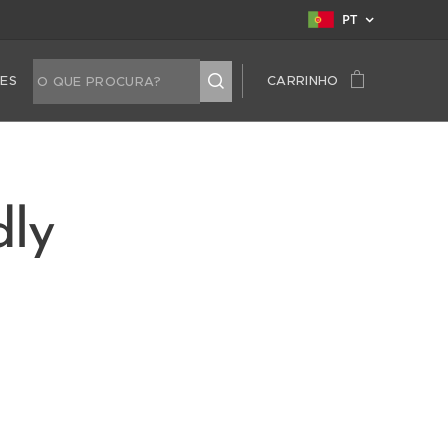
PT
TES
CARRINHO
dly