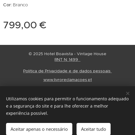
Cor
: Branco
799,00
€
© 2025 Hotel Boavista - Vintage House
RNT N: 1499
Politica de Privacidade e de dados pessoais
www.livroreclamacoes.pt
Regulamento Alojamento
Cookies
Utilizamos cookies para permitir o funcionamento adequado
Idiomas
e a segurança do site e para lhe oferecer a melhor
Português
English
Español
experiência possível.
Adicionar ao carrinho
Aceitar apenas o necessário
Aceitar tudo