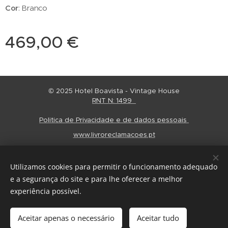
Cor
: Branco
469,00
€
© 2025 Hotel Boavista - Vintage House
RNT N: 1499
Politica de Privacidade e de dados pessoais
www.livroreclamacoes.pt
Regulamento Alojamento
Cookies
Utilizamos cookies para permitir o funcionamento adequado
Idiomas
e a segurança do site e para lhe oferecer a melhor
Português
English
Español
experiência possível.
Adicionar ao carrinho
Aceitar apenas o necessário
Aceitar tudo