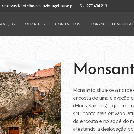
reservas@hotelboavistavintagehouse.pt
277 434 213
RVIÇOS
QUARTOS
CONTACTOS
TOP-NOTCH AFFILIA
Monsan
Monsanto situa-se a nordes
encosta de uma elevação 
(Mons Sanctus) - que irro
seu ponto mais elevado, ati
da encosta e no sopé do mo
atestando a deslocação popu