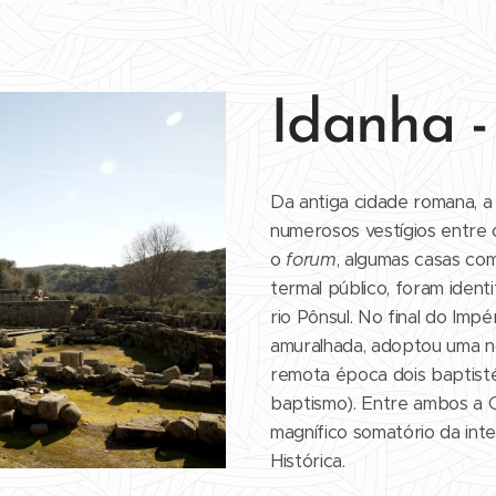
Idanha -
Da antiga cidade romana, 
numerosos vestígios entre
o
forum
, algumas casas com 
termal público, foram iden
rio Pônsul. No final do Imp
amuralhada, adoptou uma no
remota época dois baptistér
baptismo). Entre ambos a C
magnífico somatório da inte
Histórica.