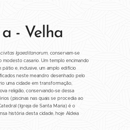
 a - Velha
a
civitas Igaeditanorum
, conservam-se
 o modesto casario. Um templo encimando
pátio e, inclusive, um amplo edifício
tificados neste meandro desenhado pelo
ério uma cidade em transformação,
va religião, conservando-se dessa
ios (piscinas nas quais se procedia ao
atedral (Igreja de Santa Maria) é o
nsa história desta cidade, hoje Aldeia