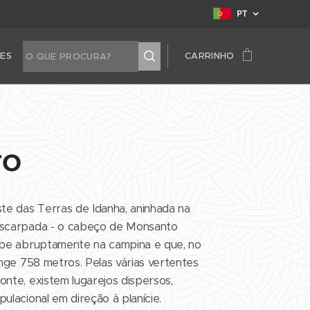
PT
TES
CARRINHO
to
te das Terras de Idanha, aninhada na
escarpada - o cabeço de Monsanto
mpe abruptamente na campina e que, no
nge 758 metros. Pelas várias vertentes
nte, existem lugarejos dispersos,
lacional em direção à planície.