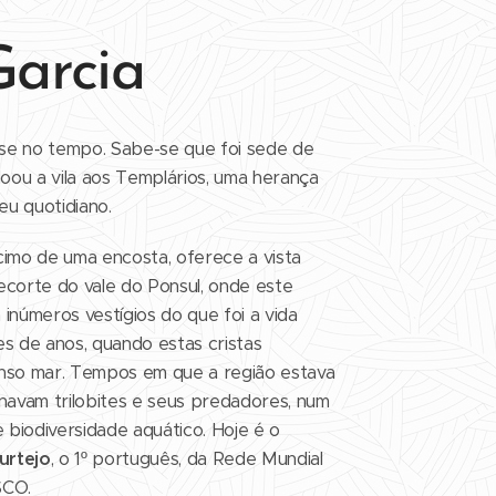
Garcia
se no tempo. Sabe-se que foi sede de
doou a vila aos Templários, uma herança
u quotidiano.
cimo de uma encosta, oferece a vista
ecorte do vale do Ponsul, onde este
números vestígios do que foi a vida
es de anos, quando estas cristas
enso mar. Tempos em que a região estava
inavam trilobites e seus predadores, num
biodiversidade aquático. Hoje é o
urtejo
, o 1º português, da Rede Mundial
SCO.