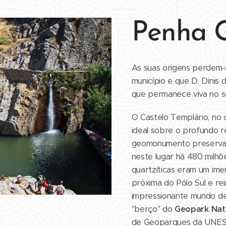
Penha 
As suas origens perdem-
município e que D. Dinis 
que permanece viva no se
O Castelo Templário, no 
ideal sobre o profundo r
geomonumento preserva i
neste lugar há 480 milhõ
quartzíticas eram um im
próxima do Pólo Sul e re
impressionante mundo de 
"berço" do
Geopark Nat
de Geoparques da UNE